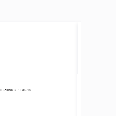
FI
azione a Industrial...
P