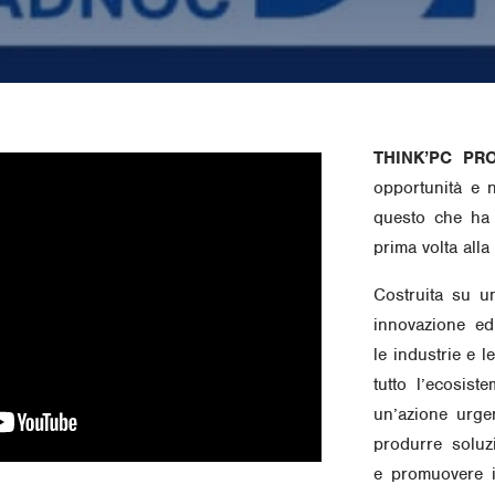
THINK’PC PR
opportunità e 
questo che ha 
prima volta alla
Costruita su u
innovazione e
le industrie e le
tutto l’ecosist
un’azione urgen
produrre soluzi
e promuovere i