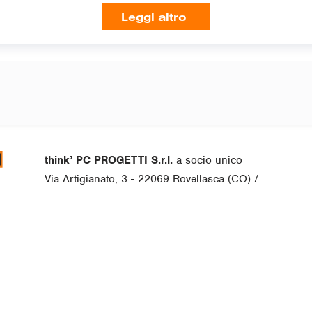
Leggi altro
think’ PC PROGETTI S.r.l.
a socio unico
Via Artigianato, 3 - 22069 Rovellasca (CO) /
VAT IT 03110580135
Sede centrale e officina di assemblaggio:
Tel. +390296749415 / +390236726776 |
mail
Servizio tecnico:
mail