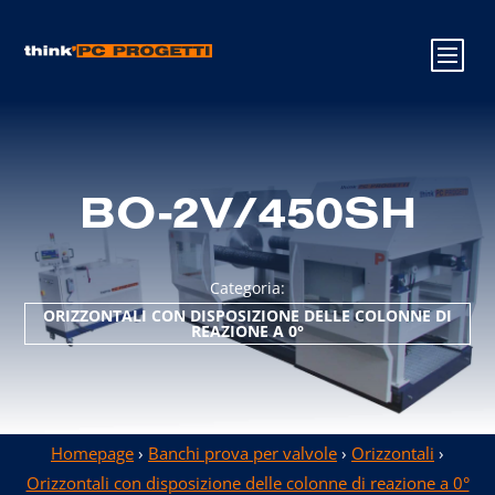
BO-2V/450SH
Categoria:
ORIZZONTALI CON DISPOSIZIONE DELLE COLONNE DI
REAZIONE A 0°
Homepage
›
Banchi prova per valvole
›
Orizzontali
›
Orizzontali con disposizione delle colonne di reazione a 0°