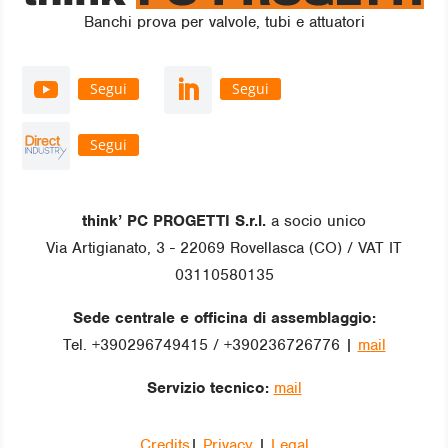
Banchi prova per valvole, tubi e attuatori
Segui
Segui
Segui
think’ PC PROGETTI S.r.l.
a socio unico
Via Artigianato, 3 - 22069 Rovellasca (CO) / VAT IT
03110580135
Sede centrale e officina di assemblaggio:
Tel. +390296749415 / +390236726776 |
mail
Servizio tecnico:
mail
Credits
|
Privacy
|
Legal