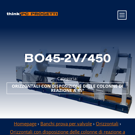
BO45-2V/450
Categoria:
ORIZZONTALI CON DISPOSIZIONE DELLE COLONNE DI
REAZIONE A 45°
Homepage
›
Banchi prova per valvole
›
Orizzontali
›
Orizzontali con disposizione delle colonne di reazione a